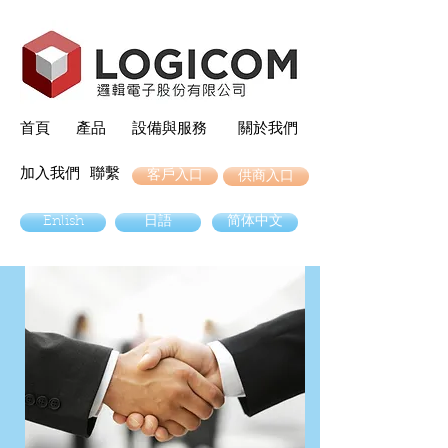
首頁
產品
設備與服務
關於我們
加入我們
聯繫
客戶入口
供商入口
Enlish
日語
简体中文