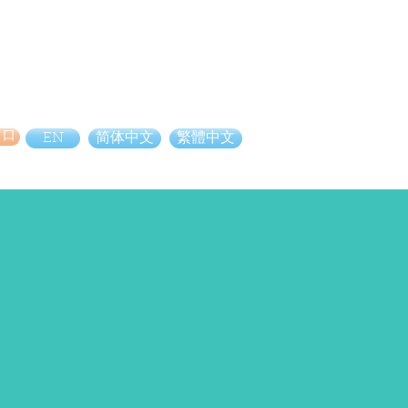
り口
EN
简体中文
繁體中文