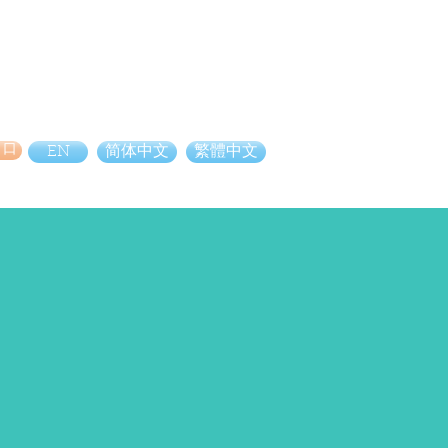
り口
EN
简体中文
繁體中文