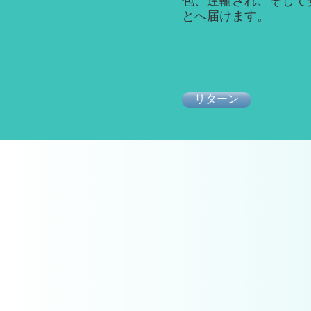
包、運輸され、そして
とへ届けます。
リターン