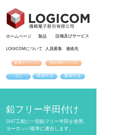
設備及びサービス
ホームページ
製品
LOGICOMについて
人員募集
連絡先
顧客の入り口
供給商の入り口
EN
简体中文
繁体中文
鉛フリー半田付け
SMT工程に一切鉛フリー半田を使用。
ヨーロッパ基準に適合します。