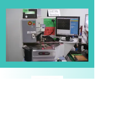
service@logi.com.tw
+886 2 2578 0235
8F., No.56, Sec. 4, Nanjing E. Rd., Songshan